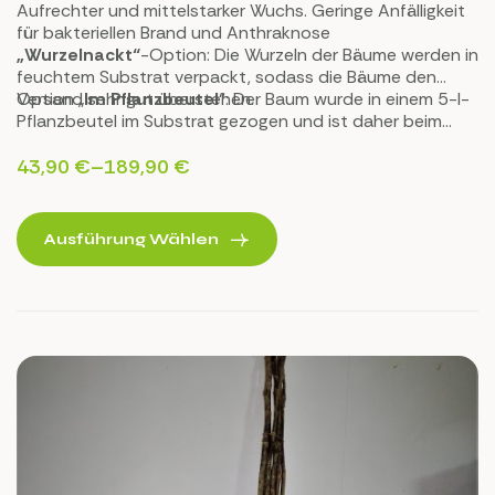
Aufrechter und mittelstarker Wuchs. Geringe Anfälligkeit
für bakteriellen Brand und Anthraknose
„Wurzelnackt“
-Option: Die Wurzeln der Bäume werden in
feuchtem Substrat verpackt, sodass die Bäume den
Versand sehr gut überstehen.
Option „
Im Pflanzbeutel
“: Der Baum wurde in einem 5-l-
Pflanzbeutel im Substrat gezogen und ist daher beim
Transport und bei der Pflanzung keinerlei Stress
ausgesetzt.
43,90
€
–
189,90
€
Ausführung Wählen