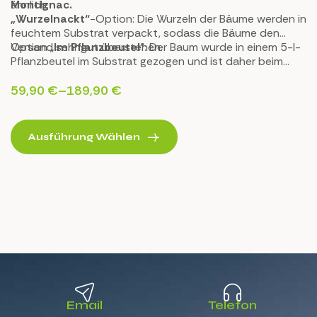
Montignac.
ähnlich.
„Wurzelnackt“
-Option: Die Wurzeln der Bäume werden in
feuchtem Substrat verpackt, sodass die Bäume den
Versand sehr gut überstehen.
Option „
Im Pflanzbeutel
“: Der Baum wurde in einem 5-l-
Pflanzbeutel im Substrat gezogen und ist daher beim
Transport und bei der Pflanzung keinem Stress
ausgesetzt.
59,90
€
–
189,90
€
Ausführung Wählen
Email
Telefon