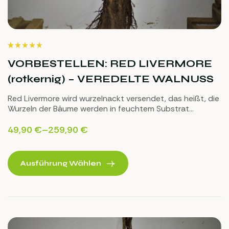
Bewertet mit
2
(2)
5.00
von 5,
VORBESTELLEN: RED LIVERMORE
basierend auf
Kundenbewertu
(rotkernig) – VEREDELTE WALNUSS
ngen
Red Livermore wird wurzelnackt versendet, das heißt, die
Wurzeln der Bäume werden in feuchtem Substrat
verpackt, damit die Bäume den Transport sehr gut
überstehen.
49,90
€
–
259,90
€
Ausführung Wählen