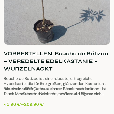
VORBESTELLEN: Bouche de Bétizac
– VEREDELTE EDELKASTANIE –
WURZELNACKT
Bouche de Bétizac ist eine robuste, ertragreiche
Hybridsorte, die für ihre großen, glänzenden Kastanien
mit einem süßen, aromatischen Geschmack bekannt ist.
“
Wurzelnackt
”: Die Wurzeln der Bäume werden in
Diese Maronen sind leicht zu schälen und eignen sich
feuchtem Substrat verpackt, so dass die Bäume den
hervorragend zum Rösten und für die Zubereitung
Versand sehr gut überstehen.
vielfältiger Gerichte. Dank ihrer hohen
45,90
€
–
209,90
€
Widerstandsfähigkeit gegen Krankheiten ist Bouche de