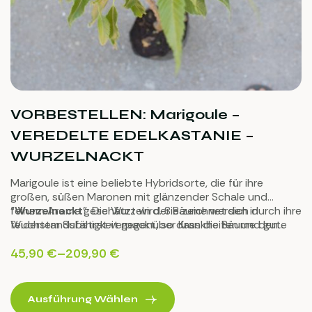
VORBESTELLEN: Marigoule –
VEREDELTE EDELKASTANIE –
WURZELNACKT
Marigoule ist eine beliebte Hybridsorte, die für ihre
großen, süßen Maronen mit glänzender Schale und
feinem Aroma geschätzt wird. Sie zeichnet sich durch ihre
“
Wurzelnackt
”: Die Wurzeln der Bäume werden in
Widerstandsfähigkeit gegenüber Krankheiten und gute
feuchtem Substrat verpackt, so dass die Bäume den
Anpassungsfähigkeit an verschiedene
Versand sehr gut überstehen.
Anbaubedingungen aus. Diese Kastanien sind ideal zum
45,90
€
–
209,90
€
Rösten und für die Verwendung in herzhaften und süßen
Rezepten.
Ausführung Wählen