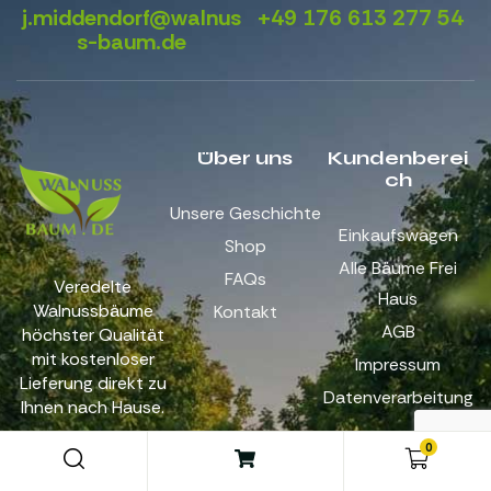
j.middendorf@walnus
+49 176 613 277 54
s-baum.de
Über uns
Kundenberei
ch
Unsere Geschichte
Einkaufswagen
Shop
Alle Bäume Frei
FAQs
Veredelte
Haus
Walnussbäume
Kontakt
AGB
höchster Qualität
mit kostenloser
Impressum
Lieferung direkt zu
Datenverarbeitung
Ihnen nach Hause.
0