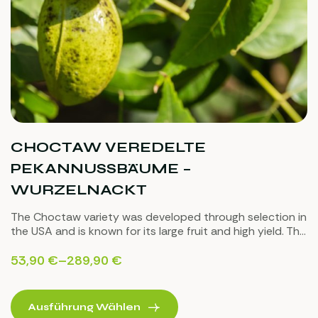
CHOCTAW VEREDELTE
PEKANNUSSBÄUME –
WURZELNACKT
The Choctaw variety was developed through selection in
the USA and is known for its large fruit and high yield. The
tree grows vigorously, has a strong crown, and is highly
disease-resistant.
53,90
€
–
289,90
€
Ausführung Wählen