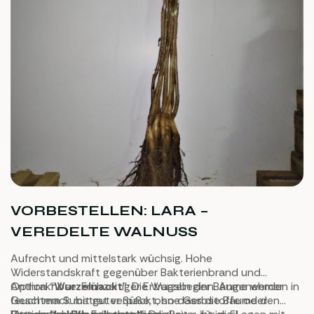
VORBESTELLEN: LARA –
VEREDELTE WALNUSS
Aufrecht und mittelstark wüchsig. Hohe
Widerstandskraft gegenüber Bakterienbrand und
Anthraknose. Frühzeitiger Ertragsbeginn. Angenehmer
Option “
Wurzelnackt
”: Die Wurzeln der Bäume werden in
Geschmack mit guter Süße, ohne Gerbstoffe oder
feuchtem Substrat verpackt, so dass die Bäume den