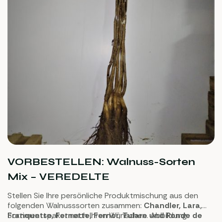
VORBESTELLEN: Walnuss-Sorten
Mix – VEREDELTE
Stellen Sie Ihre persönliche Produktmischung aus den
folgenden Walnusssorten zusammen:
Chandler, Lara,
Franquette, Fernette, Fernor
Sortimentspaket nach Ihren Wünschen. Abbildung
,
Tulare und Ronde de