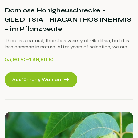
Dornlose Honigheuschrecke –
GLEDITSIA TRIACANTHOS INERMIS
– im Pflanzbeutel
There is a natural, thornless variety of Gleditsia, but it is
less common in nature. After years of selection, we are
delighted to present our thornless Gleditsia seedlings.
53,90
€
–
189,90
€
Ausführung Wählen