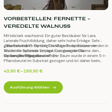
VORBESTELLEN: FERNETTE –
VEREDELTE WALNUSS
Mittelstark wachsend. Ein guter Bestäuber für Lara.
Laterale Fruchtbildung, daher sehr hohe Erträge. Sehr
gute Frosthärte. Benötigt niedrige Temperaturen im
„Wurzelnackt“
-Option: Die Wurzeln der Bäume werden in
Winter für optimale Erträge. Gut geeignet für
feuchtem Substrat verpackt, sodass die Bäume den
Heckenpflanzungen.
Versand sehr gut überstehen.
Option „
Im Pflanzbeutel
“: Der Baum wurde in einem 5-l-
Pflanzbeutel im Substrat gezogen und ist daher beim
Transport und bei der Pflanzung keinem Stress
ausgesetzt.
43,90
€
–
189,90
€
Ausführung Wählen