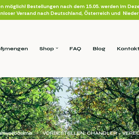
en möglich! Bestellungen nach dem 15.05. werden im Deze
nloser Versand nach Deutschland, Österreich und Niede
oßmengen
Shop
FAQ
Blog
Kontak
lnussbäume
VORBESTELLEN: CHANDLER – VERE