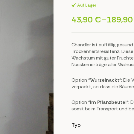
Auf Lager
43,90
€
–
189,9
Chandler ist auffällig gesun
Trockenheitsresistenz. Diese
Wachstum mit guter Fruchten
Nusskernerträge aller Walnu
gegenüber Winterkälte. Prak
Erfüllt alle Vermarktungskrite
Option “
Wurzelnackt
”: Die
verpackt, so dass die Bäume
Option “
Im Pflanzbeutel
”: 
somit beim Transport und bei
Typ