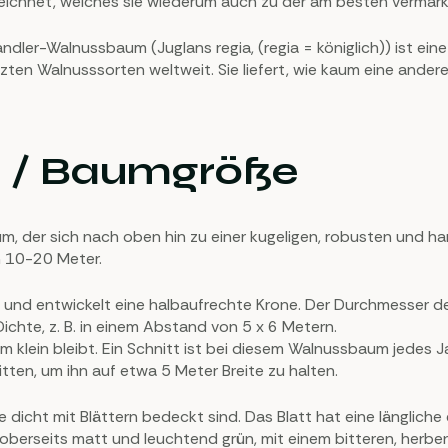
ichnet, welches sie wiederum auch zu der am besten vermar
ndler-Walnussbaum (Juglans regia, (regia = königlich)) ist ei
zten Walnusssorten weltweit. Sie liefert, wie kaum eine andere 
 / Baumgröße
, der sich nach oben hin zu einer kugeligen, robusten und har
n 10-20 Meter.
 und entwickelt eine halbaufrechte Krone. Der Durchmesser d
ichte, z. B. in einem Abstand von 5 x 6 Metern.
 klein bleibt. Ein Schnitt ist bei diesem Walnussbaum jedes 
en, um ihn auf etwa 5 Meter Breite zu halten.
 dicht mit Blättern bedeckt sind. Das Blatt hat eine längliche 
en oberseits matt und leuchtend grün, mit einem bitteren, her