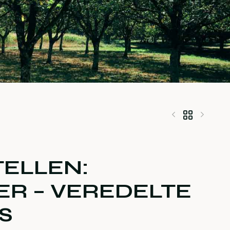
29,99
39,90
€
€
ELLEN:
R – VEREDELTE
S