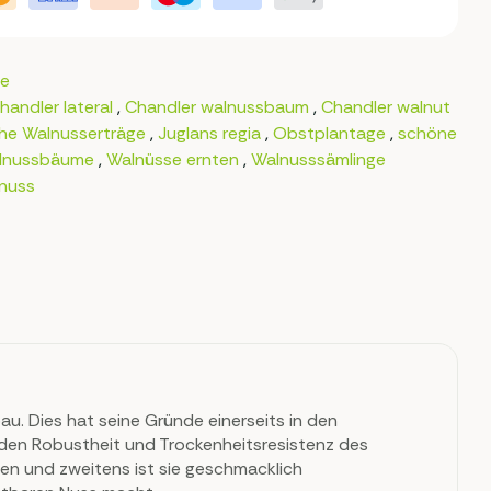
e
handler lateral
,
Chandler walnussbaum
,
Chandler walnut
he Walnusserträge
,
Juglans regia
,
Obstplantage
,
schöne
alnussbäume
,
Walnüsse ernten
,
Walnusssämlinge
lnuss
au. Dies hat seine Gründe einerseits in den
den Robustheit und Trockenheitsresistenz des
en und zweitens ist sie geschmacklich