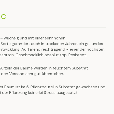
0
€
d – wüchsig und mit einer sehr hohen
 Sorte garantiert auch in trockenen Jahren ein gesundes
twicklung. Auffallend reichtragend − einer der höchsten
sssorten. Geschmacklich absolut top. Resistent
tisch resistent gegen Bakterienbrand und Anthraknose.
rien.
 Wurzeln der Bäume werden in feuchtem Substrat
 den Versand sehr gut überstehen.
Der Baum ist im 5l Pflanzbeutel in Substrat gewachsen und
 der Pflanzung keinerlei Stress ausgesetzt.