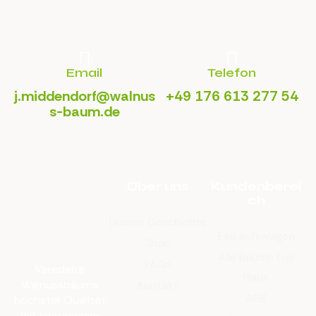
Email
Telefon
j.middendorf@walnus
+49 176 613 277 54
s-baum.de
Über uns
Kundenberei
ch
Unsere Geschichte
Einkaufswagen
Shop
Alle Bäume Frei
FAQs
Veredelte
Haus
Walnussbäume
Kontakt
AGB
höchster Qualität
mit kostenloser