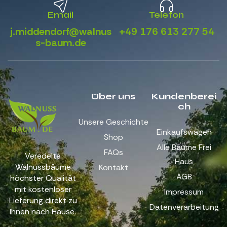
Email
Telefon
j.middendorf@walnus
+49 176 613 277 54
s-baum.de
Über uns
Kundenberei
ch
Unsere Geschichte
Einkaufswagen
Shop
Alle Bäume Frei
FAQs
Veredelte
Haus
Walnussbäume
Kontakt
AGB
höchster Qualität
mit kostenloser
Impressum
Lieferung direkt zu
Datenverarbeitung
Ihnen nach Hause.