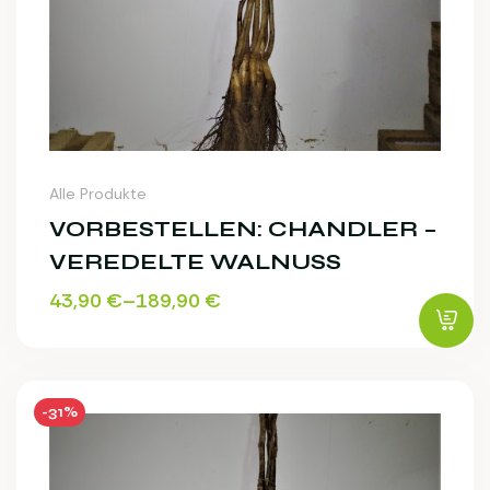
Alle Produkte
VORBESTELLEN: CHANDLER –
VEREDELTE WALNUSS
43,90
€
–
189,90
€
-31%