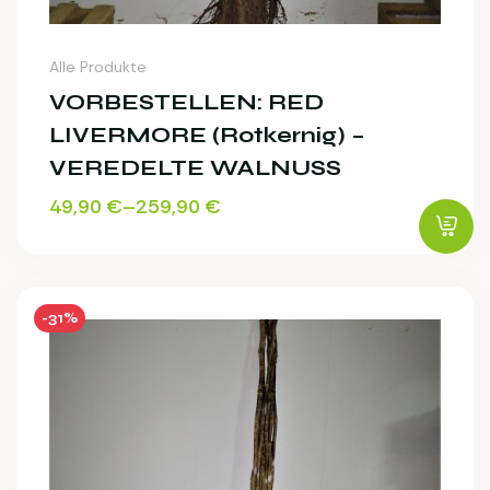
Alle Produkte
VORBESTELLEN: RED
LIVERMORE (rotkernig) –
VEREDELTE WALNUSS
49,90
€
–
259,90
€
-31%