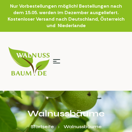
Nur Vorbestellungen möglich! Bestellungen nach
dem 15.05. werden im Dezember ausgeliefert.
Kostenloser Versand nach Deutschland, Österreich
und Niederlande
Walnussbäume
Startseite
Walnussbäume