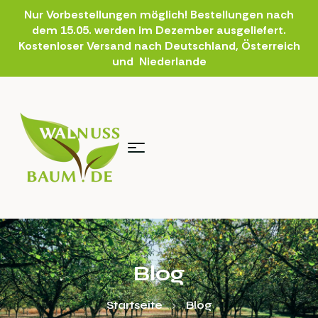
Nur Vorbestellungen möglich! Bestellungen nach
dem 15.05. werden im Dezember ausgeliefert.
Kostenloser Versand nach Deutschland, Österreich
und Niederlande
Blog
Startseite
Blog