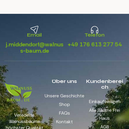
Email
Telefon
j.middendorf@walnus
+49 176 613 277 54
s-baum.de
Über uns
Kundenberei
ch
Unsere Geschichte
Einkaufswagen
Shop
Alle Bäume Frei
FAQs
Veredelte
Haus
Walnussbäume
Kontakt
AGB
höchster Qualität