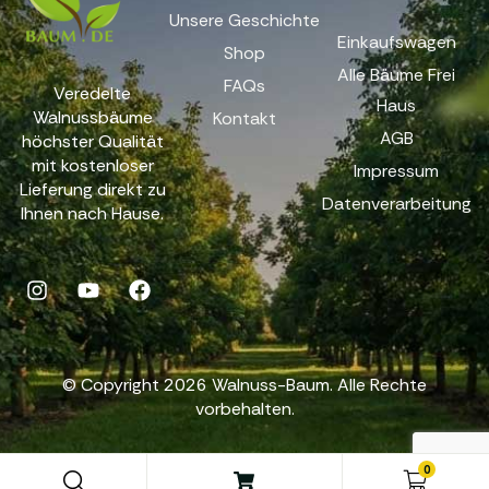
Unsere Geschichte
Einkaufswagen
Shop
Alle Bäume Frei
FAQs
Veredelte
Haus
Walnussbäume
Kontakt
AGB
höchster Qualität
mit kostenloser
Impressum
Lieferung direkt zu
Datenverarbeitung
Ihnen nach Hause.
© Copyright 2026 Walnuss-Baum. Alle Rechte
vorbehalten.
0