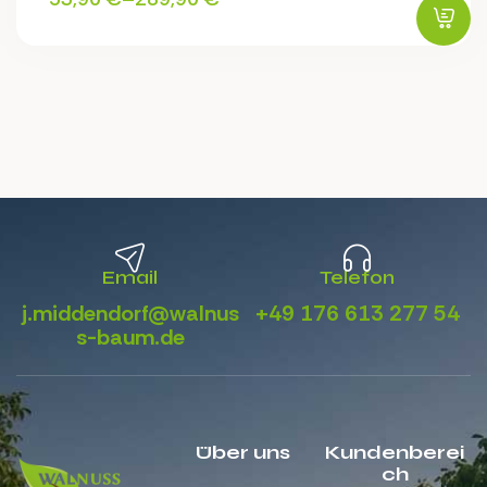
Email
Telefon
j.middendorf@walnus
+49 176 613 277 54
s-baum.de
Über uns
Kundenberei
ch