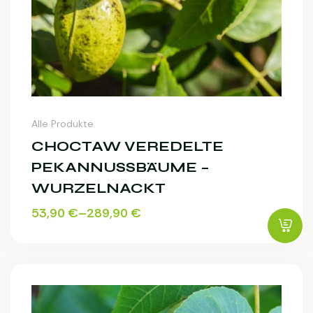
Alle Produkte
CHOCTAW VEREDELTE
PEKANNUSSBÄUME –
WURZELNACKT
53,90
€
–
289,90
€