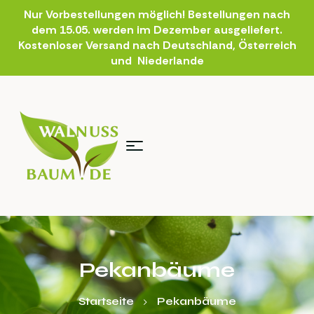
Nur Vorbestellungen möglich! Bestellungen nach
dem 15.05. werden im Dezember ausgeliefert.
Kostenloser Versand nach Deutschland, Österreich
und Niederlande
Pekanbäume
Startseite
Pekanbäume