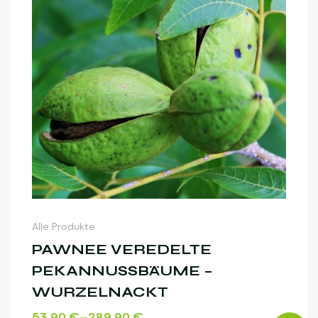
Alle Produkte
PAWNEE VEREDELTE
PEKANNUSSBÄUME –
WURZELNACKT
53,90
€
–
289,90
€