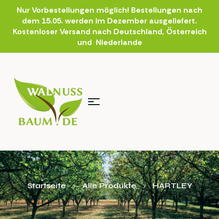
Nur Vorbestellungen möglich! Bestellungen nach
dem 15.05. werden im Dezember ausgeliefert.
Kostenloser Versand nach Deutschland, Österreich
und Niederlande
Startseite
Alle Produkte
HARTLEY