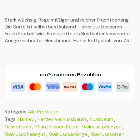
Stark wüchsig. Regelmäßiger und reicher Fruchtbehang.
Die Sorte ist selbstbestäubend – aber zur besseren
Fruchtbarkeit wird Franquette als Bestäuber verwendet.
Ausgezeichneter Geschmack. Hoher Fettgehalt von 73%.
Sehr gut für die Ölproduktion und die Vermarktung der
Kerne geeignet.
100% sicheres Bezahlen
Kategorie
Alle Produkte
Tags:
Hartley
,
Hartley walnussbaum
,
Nussbaum
,
Nussbäume
,
Pflanze einen Baum
,
Walnuss pflanzen
,
Walnusspflanzgut
,
Walnusssämlinge
,
Walnusssorten
,