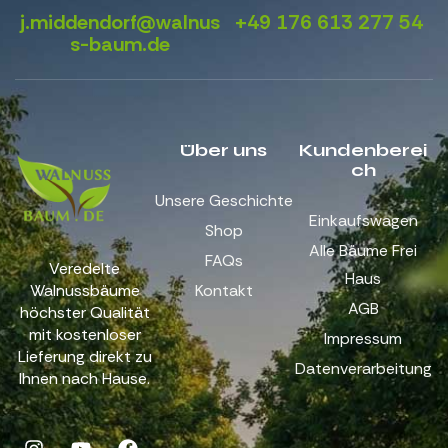
j.middendorf@walnus
+49 176 613 277 54
s-baum.de
Über uns
Kundenberei
ch
Unsere Geschichte
Einkaufswagen
Shop
Alle Bäume Frei
FAQs
Veredelte
Haus
Walnussbäume
Kontakt
AGB
höchster Qualität
mit kostenloser
Impressum
Lieferung direkt zu
Datenverarbeitung
Ihnen nach Hause.