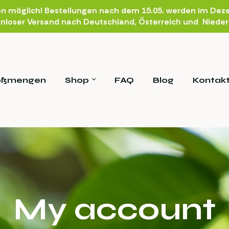
en möglich! Bestellungen nach dem 15.05. werden im Deze
nloser Versand nach Deutschland, Österreich und Niede
oßmengen
Shop
FAQ
Blog
Kontak
My account