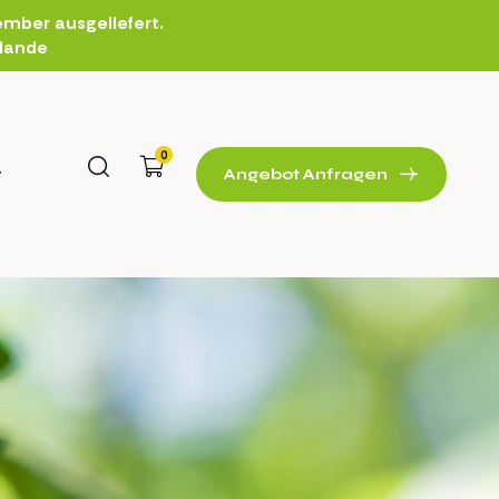
mber ausgeliefert.
rlande
0
t
Angebot Anfragen