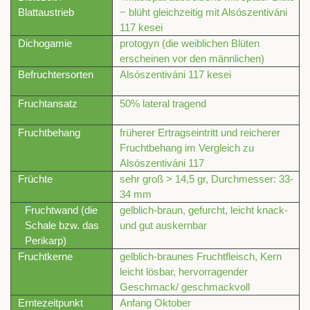
Blattaustrieb
− blüht gleichzeitig mit Alsószentiváni
117 kesei
Dichogamie
protogyn (die weiblichen Blüten
erscheinen vor den männlichen)
Befruchtersorten
Alsószentiváni 117 kesei
Fruchtansatz
50% lateral tragend
Fruchtbehang
früherer Ertragseintritt und reicherer
Fruchtbehang im Vergleich zu
Alsószentiváni 117
Früchte
sehr groß > 14,5 gr, Durchmesser: 33-
34 mm
Fruchtwand (die
gelblich-braun, gefurcht, leicht knack-
Schale bzw. das
und gut auskernbar
Perikarp)
Fruchtkerne
gelblich-braunes Fruchtfleisch, Kern
leicht lösbar, hervorragender
Geschmack/ geschmackvoll
Erntezeitpunkt
Anfang Oktober