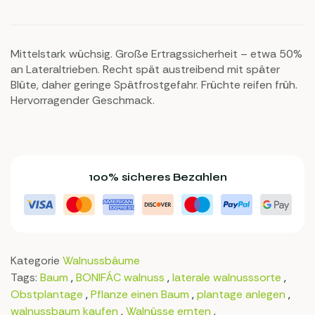
5.00
von 5,
basierend auf
Kundenbewertu
ng
Mittelstark wüchsig. Große Ertragssicherheit – etwa 50%
an Lateraltrieben. Recht spät austreibend mit später
Blüte, daher geringe Spätfrostgefahr. Früchte reifen früh.
Hervorragender Geschmack.
100% sicheres Bezahlen
Kategorie
Walnussbäume
Tags:
Baum
,
BONIFÁC walnuss
,
laterale walnusssorte
,
Obstplantage
,
Pflanze einen Baum
,
plantage anlegen
,
walnussbaum kaufen
,
Walnüsse ernten
,