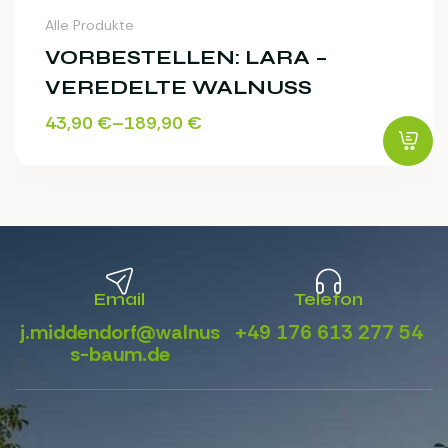
Alle Produkte
VORBESTELLEN: LARA –
VEREDELTE WALNUSS
43,90
€
–
189,90
€
Email
Telefon
j.middendorf@walnus
+49 176 613 277 54
s-baum.de