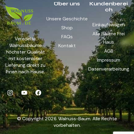
Über uns
Kundenberei
ch
Unsere Geschichte
Einkaufswagen
Shop
Alle Bäume Frei
FAQs
Veredelte
Haus
Walnussbäume
Kontakt
AGB
höchster Qualität
mit kostenloser
Impressum
Lieferung direkt zu
Datenverarbeitung
Ihnen nach Hause.
© Copyright 2026 Walnuss-Baum. Alle Rechte
vorbehalten.