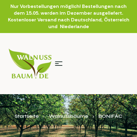
Nur Vorbestellungen möglich! Bestellungen nach
dem 15.05. werden im Dezember ausgeliefert.
Kostenloser Versand nach Deutschland, Österreich
und Niederlande
Startseite
Walnussbäume
BONIFÁC