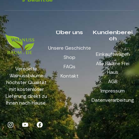
Über uns
Kundenberei
ch
Unsere Geschichte
Einkaufswagen
Shop
Alle Bäume Frei
FAQs
Veredelte
Haus
Walnussbäume
Kontakt
AGB
höchster Qualität
mit kostenloser
Impressum
Lieferung direkt zu
Datenverarbeitung
Ihnen nach Hause.