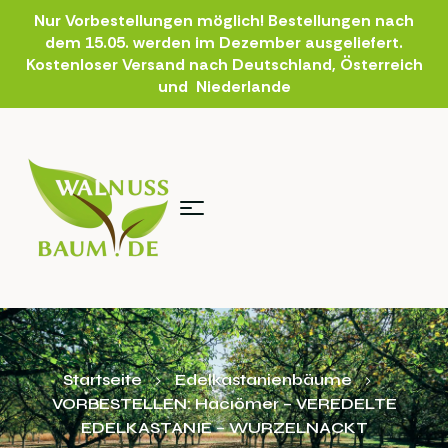
Nur Vorbestellungen möglich! Bestellungen nach
dem 15.05. werden im Dezember ausgeliefert.
Kostenloser Versand nach Deutschland, Österreich
und Niederlande
Startseite
Edelkastanienbäume
VORBESTELLEN: Hacıömer – VEREDELTE
EDELKASTANIE – WURZELNACKT