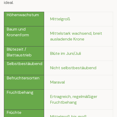
ideal.
Höhenwachstum
Mittelgroß
Baum und
Mittelstark wachsend, breit
Kronenform
ausladende Krone
Blütezeit /
Blüte im Juni/Juli
Blattaustrieb
Selbstbestäubend
Nicht selbstbestäubend
Befruchtersorten
Maraval
Fruchtbehang
Ertragreich, regelmäßiger
Fruchtbehang
Früchte
Mittelgroß bis groß