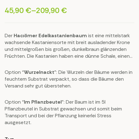
45,90
€
–
209,90
€
Der
Hacıömer Edelkastanienbaum
ist eine mittelstark
wachsende Kastaniensorte mit breit ausladender Krone
und mittelgroßen bis großen, dunkelbraun glänzenden
Früchten. Die Kastanien haben eine dünne Schale, einen
hellen, süßlichen Kern und eignen sich gut für den
Frischverzehr sowie zur Verarbeitung. Hacıömer ist
nicht
Option “
Wurzelnackt
”: Die Wurzeln der Bäume werden in
selbstbestäubend
und benötigt eine passende
feuchtem Substrat verpackt, so dass die Bäume den
Befruchtersorte, zum Beispiel
52510
oder eine andere
Versand sehr gut überstehen.
geeignete Edelkastanie. Die Sorte bevorzugt sonnige,
warme und geschützte Standorte mit tiefgründigem,
Option “
Im Pflanzbeutel
”: Der Baum ist im 5l
humusreichem und leicht saurem Boden. Aufgrund ihrer
Pflanzbeutel in Substrat gewachsen und somit beim
guten Ertragsleistung ist sie eine interessante Wahl für
Transport und bei der Pflanzung keinerlei Stress
Hausgärten, Streuobstwiesen und wärmere
ausgesetzt.
Anbauregionen.