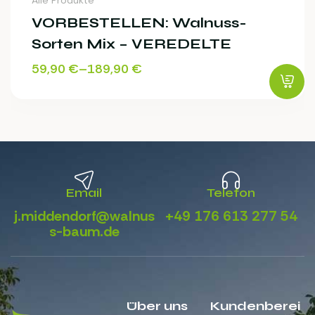
Alle Produkte
VORBESTELLEN: Walnuss-
Sorten Mix – VEREDELTE
59,90
€
–
189,90
€
Email
Telefon
j.middendorf@walnus
+49 176 613 277 54
s-baum.de
Über uns
Kundenberei