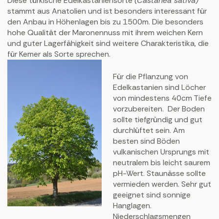
Diese türkische Edelkastaniensorte
(Castanea sativa)
stammt aus Anatolien und ist besonders interessant für
den Anbau in Höhenlagen bis zu 1500m. Die besonders
hohe Qualität der Maronennuss mit ihrem weichen Kern
und guter Lagerfähigkeit sind weitere Charakteristika, die
für Kemer als Sorte sprechen.
Für die Pflanzung von
Edelkastanien sind Löcher
von mindestens 40cm Tiefe
vorzubereiten. Der Boden
sollte tiefgründig und gut
durchlüftet sein. Am
besten sind Böden
vulkanischen Ursprungs mit
neutralem bis leicht saurem
pH-Wert. Staunässe sollte
vermieden werden. Sehr gut
geeignet sind sonnige
Hanglagen.
Niederschlagsmengen