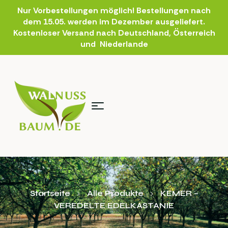
Nur Vorbestellungen möglich! Bestellungen nach
dem 15.05. werden im Dezember ausgeliefert.
Kostenloser Versand nach Deutschland, Österreich
und Niederlande
Startseite
Alle Produkte
KEMER –
VEREDELTE EDELKASTANIE