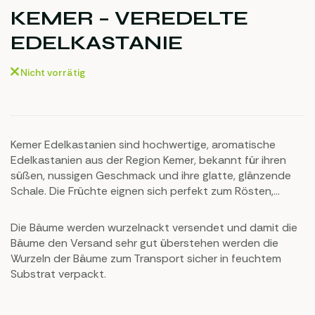
KEMER – VEREDELTE
EDELKASTANIE
Nicht vorrätig
Kemer Edelkastanien sind hochwertige, aromatische
Edelkastanien aus der Region Kemer, bekannt für ihren
süßen, nussigen Geschmack und ihre glatte, glänzende
Schale. Die Früchte eignen sich perfekt zum Rösten,
Backen und für die Zubereitung von herzhaften und
süßen Gerichten. Dank ihrer feinen Textur und vielseitigen
Die Bäume werden wurzelnackt versendet und damit die
Verwendungsmöglichkeiten sind Kemer Edelkastanien
Bäume den Versand sehr gut überstehen werden die
eine beliebte Wahl in der Küche.
Wurzeln der Bäume zum Transport sicher in feuchtem
Substrat verpackt.