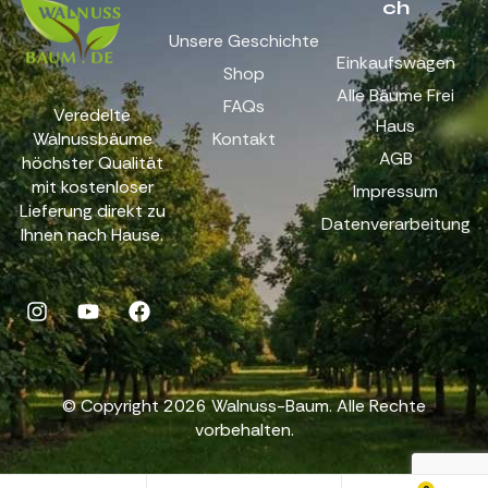
ch
Unsere Geschichte
Einkaufswagen
Shop
Alle Bäume Frei
FAQs
Veredelte
Haus
Walnussbäume
Kontakt
AGB
höchster Qualität
mit kostenloser
Impressum
Lieferung direkt zu
Datenverarbeitung
Ihnen nach Hause.
© Copyright 2026 Walnuss-Baum. Alle Rechte
vorbehalten.