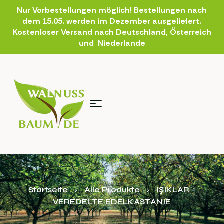
Nur Vorbestellungen möglich! Bestellungen nach
dem 15.05. werden im Dezember ausgeliefert.
Kostenloser Versand nach Deutschland, Österreich
und Niederlande
Startseite
Alle Produkte
IŞIKLAR –
VEREDELTE EDELKASTANIE