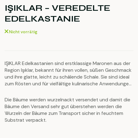
IŞIKLAR – VEREDELTE
EDELKASTANIE
Nicht vorrätig
IŞIKLAR Edelkastanien sind erstklassige Maronen aus der
Region Işıklar, bekannt für ihren vollen, süßen Geschmack
und ihre glatte, leicht zu schälende Schale. Sie sind ideal
zum Rösten und für vielfältige kulinarische Anwendungen
geeignet. Ihre feine, aromatische Textur macht sie zu
einer hervorragenden Wahl für Gourmets und
Die Bäume werden wurzelnackt versendet und damit die
Feinschmecker.
Bäume den Versand sehr gut überstehen werden die
Wurzeln der Bäume zum Transport sicher in feuchtem
Substrat verpackt.