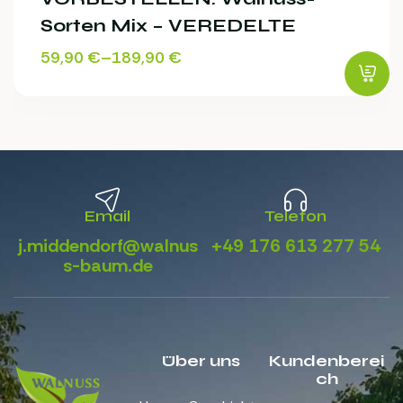
Sorten Mix – VEREDELTE
59,90
€
–
189,90
€
Email
Telefon
j.middendorf@walnus
+49 176 613 277 54
s-baum.de
Über uns
Kundenberei
ch