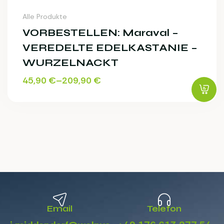
Alle Produkte
VORBESTELLEN: Maraval –
VEREDELTE EDELKASTANIE –
WURZELNACKT
45,90
€
–
209,90
€
Email
Telefon