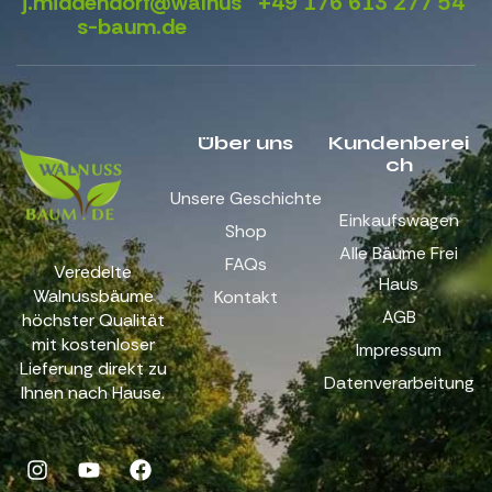
j.middendorf@walnus
+49 176 613 277 54
s-baum.de
Über uns
Kundenberei
ch
Unsere Geschichte
Einkaufswagen
Shop
Alle Bäume Frei
FAQs
Veredelte
Haus
Walnussbäume
Kontakt
AGB
höchster Qualität
mit kostenloser
Impressum
Lieferung direkt zu
Datenverarbeitung
Ihnen nach Hause.