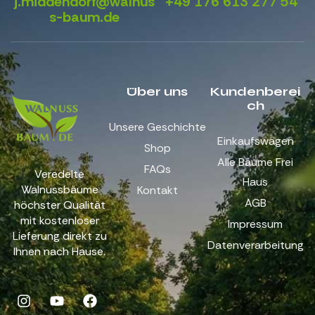
j.middendorf@walnus
+49 176 613 277 54
s-baum.de
Über uns
Kundenberei
ch
Unsere Geschichte
Einkaufswagen
Shop
Alle Bäume Frei
FAQs
Veredelte
Haus
Walnussbäume
Kontakt
AGB
höchster Qualität
mit kostenloser
Impressum
Lieferung direkt zu
Datenverarbeitung
Ihnen nach Hause.