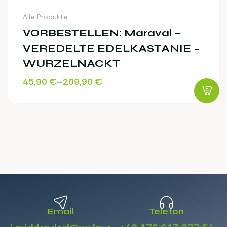
Alle Produkte
VORBESTELLEN: Maraval –
VEREDELTE EDELKASTANIE –
WURZELNACKT
45,90
€
–
209,90
€
Email
Telefon