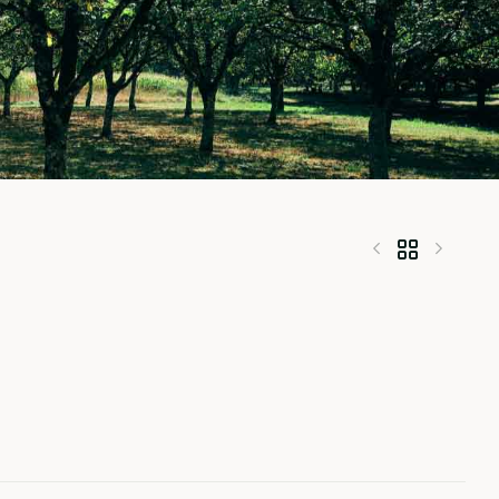
43,90
€
–
189,90
€