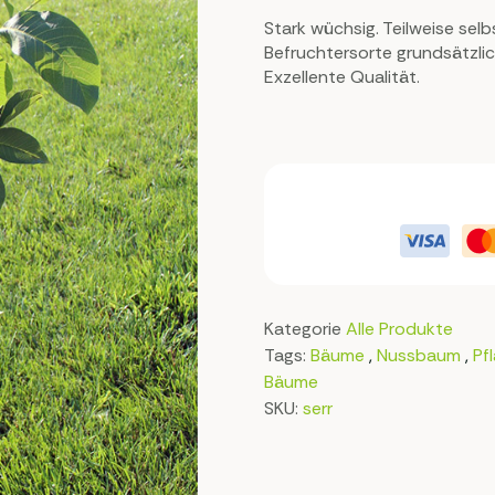
Stark wüchsig. Teilweise se
Befruchtersorte grundsätzlic
Exzellente Qualität.
Kategorie
Alle Produkte
Tags:
Bäume
,
Nussbaum
,
Pf
Bäume
SKU:
serr