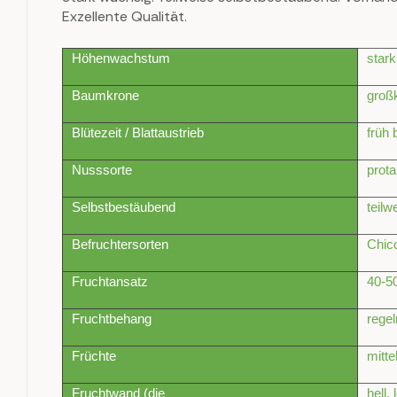
Exzellente Qualität.
Höhenwachstum
star
Baumkrone
groß
Blütezeit / Blattaustrieb
früh 
Nusssorte
prota
Selbstbestäubend
teilw
Befruchtersorten
Chic
Fruchtansatz
40-5
Fruchtbehang
regel
Früchte
mitte
Fruchtwand (die
hell,