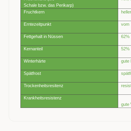
Schale bzw. das Perikarp)
Fruchtkern
helle
Erntezeitpunkt
vom 
Fettgehalt in Nüssen
62%
Kernanteil
52%
Winterhärte
gute 
Spätfrost
spätf
Trockenheitsresitenz
resis
Krankheitsresistenz
gute 