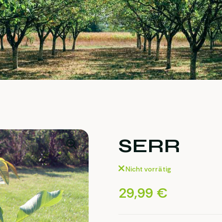
SERR
Nicht vorrätig
29,99
€