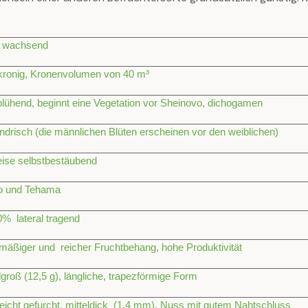
k wachsend
kronig, Kronenvolumen von 40 m³
blühend, beginnt eine Vegetation vor Sheinovo, dichogamen
ndrisch (die männlichen Blüten erscheinen vor den weiblichen)
eise selbstbestäubend
o und Tehama
0% lateral tragend
mäßiger und reicher Fruchtbehang, hohe Produktivität
lgroß (12,5 g), längliche, trapezförmige Form
 leicht gefurcht, mitteldick (1,4 mm), Nuss mit gutem Nahtschluss