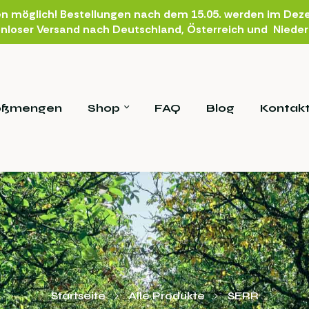
en möglich! Bestellungen nach dem 15.05. werden im Deze
nloser Versand nach Deutschland, Österreich und Niede
oßmengen
Shop
FAQ
Blog
Kontak
Startseite
Alle Produkte
SERR