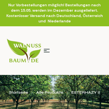
Nur Vorbestellungen möglich! Bestellungen nach
dem 15.05. werden im Dezember ausgeliefert.
Kostenloser Versand nach Deutschland, Österreich
und Niederlande
Startseite
Alle Produkte
ESTERHAZY II