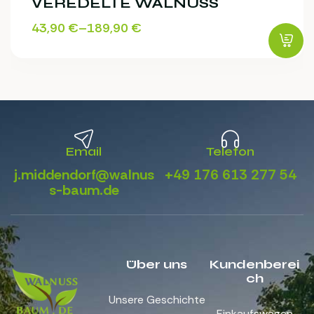
VEREDELTE WALNUSS
43,90
€
–
189,90
€
Email
Telefon
j.middendorf@walnus
+49 176 613 277 54
s-baum.de
Über uns
Kundenberei
ch
Unsere Geschichte
Einkaufswagen