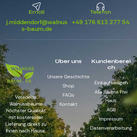
Email
Telefon
j.middendorf@walnus
+49 176 613 277 54
s-baum.de
Über uns
Kundenberei
ch
Unsere Geschichte
Einkaufswagen
Shop
Alle Bäume Frei
FAQs
Veredelte
Haus
Walnussbäume
Kontakt
AGB
höchster Qualität
mit kostenloser
Impressum
Lieferung direkt zu
Datenverarbeitung
Ihnen nach Hause.