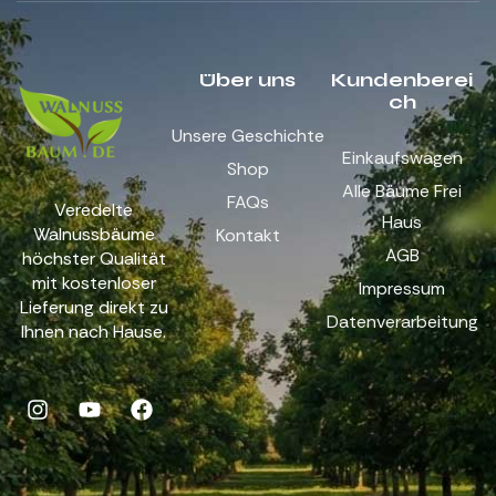
Über uns
Kundenberei
ch
Unsere Geschichte
Einkaufswagen
Shop
Alle Bäume Frei
FAQs
Veredelte
Haus
Walnussbäume
Kontakt
AGB
höchster Qualität
mit kostenloser
Impressum
Lieferung direkt zu
Datenverarbeitung
Ihnen nach Hause.