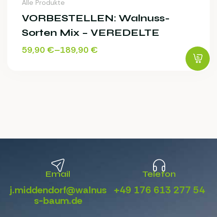
Alle Produkte
VORBESTELLEN: Walnuss-
Sorten Mix – VEREDELTE
59,90
€
–
189,90
€
Email
Telefon
j.middendorf@walnus
+49 176 613 277 54
s-baum.de