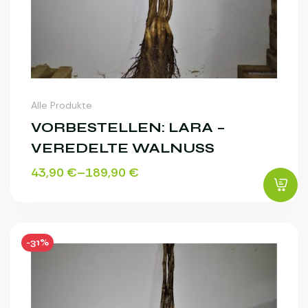
Alle Produkte
VORBESTELLEN: LARA –
VEREDELTE WALNUSS
43,90
€
–
189,90
€
-31%