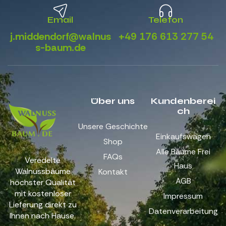
Email
Telefon
j.middendorf@walnus
+49 176 613 277 54
s-baum.de
Über uns
Kundenberei
ch
Unsere Geschichte
Einkaufswagen
Shop
Alle Bäume Frei
FAQs
Veredelte
Haus
Walnussbäume
Kontakt
AGB
höchster Qualität
mit kostenloser
Impressum
Lieferung direkt zu
Datenverarbeitung
Ihnen nach Hause.