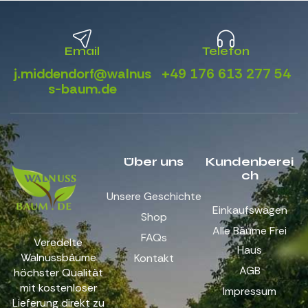
Email
Telefon
j.middendorf@walnus
+49 176 613 277 54
s-baum.de
Über uns
Kundenberei
ch
Unsere Geschichte
Einkaufswagen
Shop
Alle Bäume Frei
FAQs
Veredelte
Haus
Walnussbäume
Kontakt
AGB
höchster Qualität
mit kostenloser
Impressum
Lieferung direkt zu