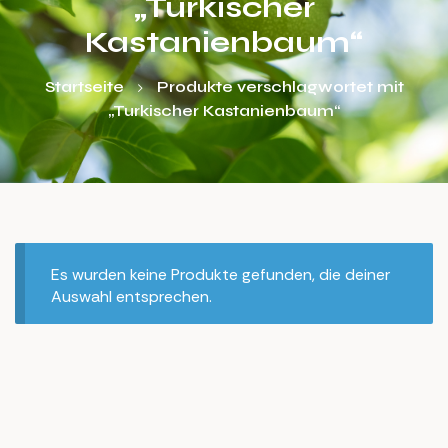
„Turkischer
Kastanienbaum“
Startseite
Produkte verschlagwortet mit
„Turkischer Kastanienbaum“
Es wurden keine Produkte gefunden, die deiner
Auswahl entsprechen.