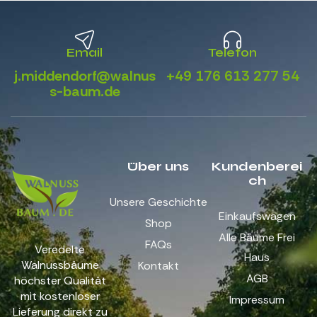
Email
Telefon
j.middendorf@walnus
+49 176 613 277 54
s-baum.de
Über uns
Kundenberei
ch
Unsere Geschichte
Einkaufswagen
Shop
Alle Bäume Frei
FAQs
Veredelte
Haus
Walnussbäume
Kontakt
AGB
höchster Qualität
mit kostenloser
Impressum
Lieferung direkt zu