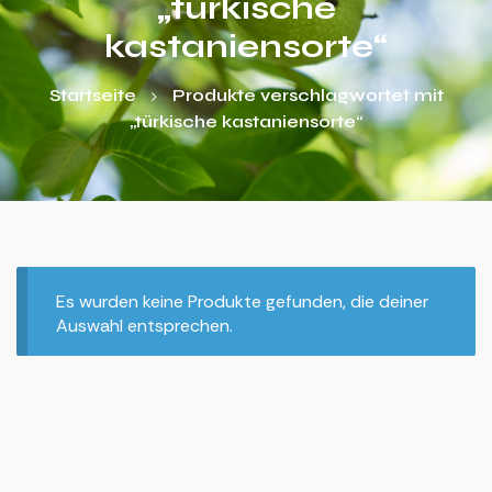
„türkische
kastaniensorte“
Startseite
Produkte verschlagwortet mit
„türkische kastaniensorte“
Es wurden keine Produkte gefunden, die deiner
Auswahl entsprechen.