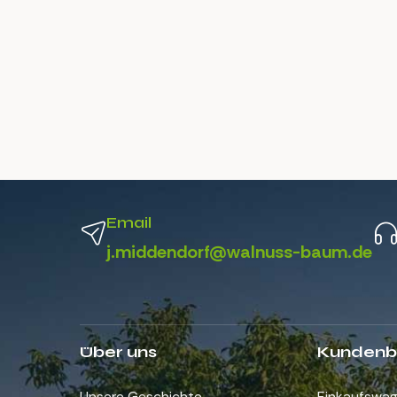
Email
j.middendorf@walnuss-baum.de
Über uns
Kundenb
Unsere Geschichte
Einkaufswa