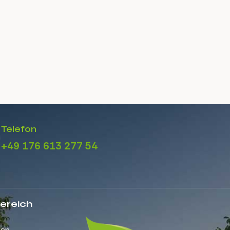
Telefon
+49 176 613 277 54
ereich
gen