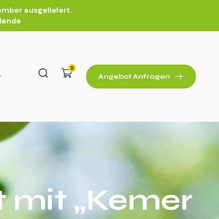
mber ausgeliefert.
rlande
0
t
Angebot Anfragen
t mit „Kemer