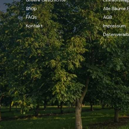
Shop
Alle Bäume F
FAQs
AGB
Kontakt
Impressum
Datenverarb