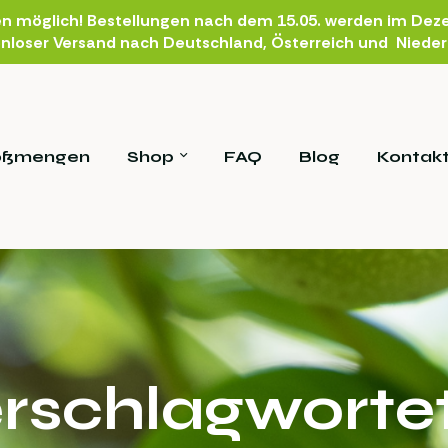
en möglich! Bestellungen nach dem 15.05. werden im Deze
nloser Versand nach Deutschland, Österreich und Niede
oßmengen
Shop
FAQ
Blog
Kontak
rschlagworte