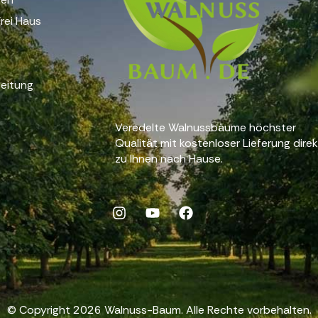
rei Haus
eitung
Veredelte Walnussbäume höchster
Qualität mit kostenloser Lieferung dire
zu Ihnen nach Hause.
© Copyright 2026 Walnuss-Baum. Alle Rechte vorbehalten.