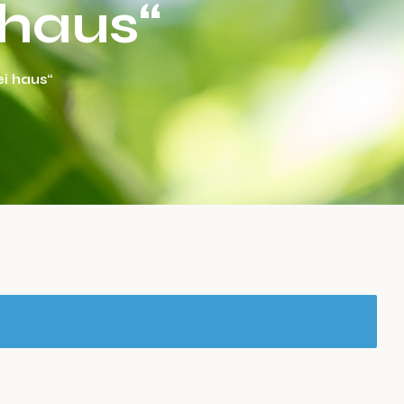
 haus“
i haus“