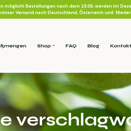
en möglich! Bestellungen nach dem 15.05. werden im Deze
nloser Versand nach Deutschland, Österreich und Niede
oßmengen
Shop
FAQ
Blog
Kontak
e verschlagwo