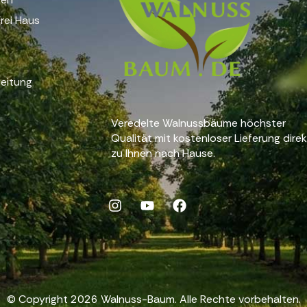
rei Haus
eitung
Veredelte Walnussbäume höchster
Qualität mit kostenloser Lieferung dire
zu Ihnen nach Hause.
© Copyright 2026 Walnuss-Baum. Alle Rechte vorbehalten.