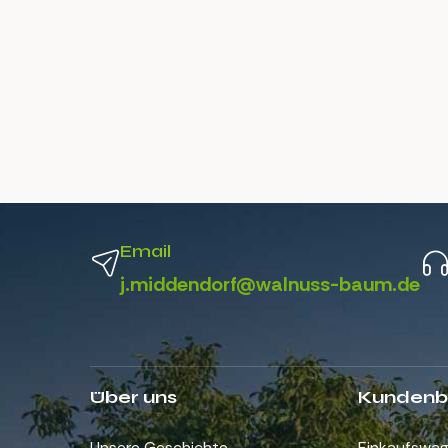
Email
j.middendorf@walnuss-baum.de
Über uns
Kundenb
Unsere Geschichte
Einkaufswa