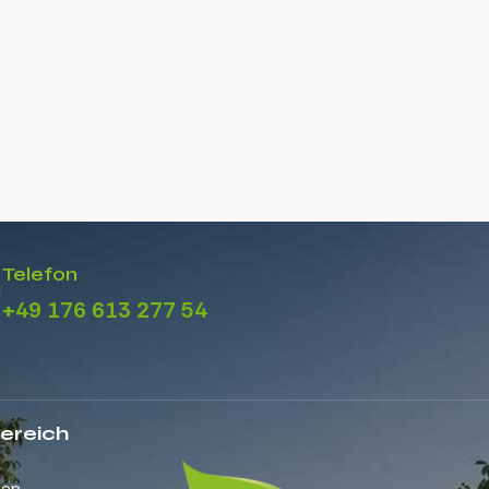
Telefon
+49 176 613 277 54
ereich
gen