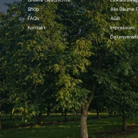
Shop
Alle Bäume F
FAQs
AGB
Kontakt
Impressum
Datenverarb