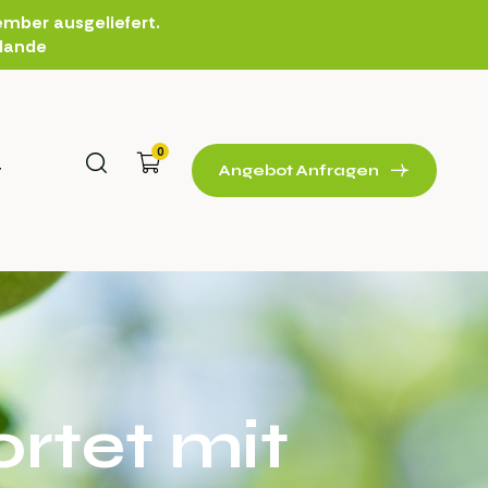
mber ausgeliefert.
rlande
0
t
Angebot Anfragen
rtet mit