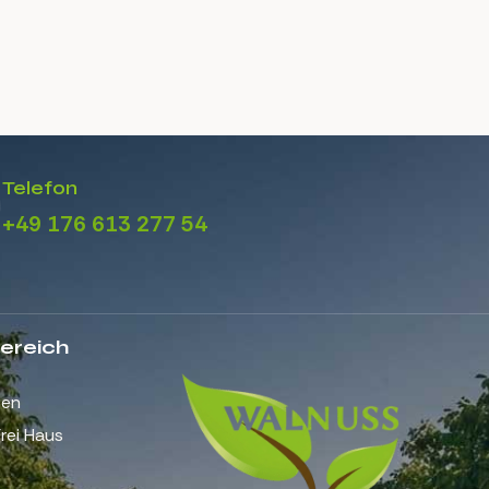
Telefon
+49 176 613 277 54
ereich
gen
rei Haus