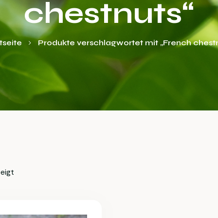
chestnuts“
tseite
Produkte verschlagwortet mit „French chest
eigt