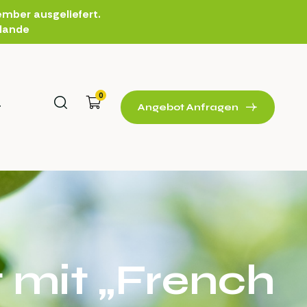
mber ausgeliefert.
rlande
0
t
Angebot Anfragen
 mit „French