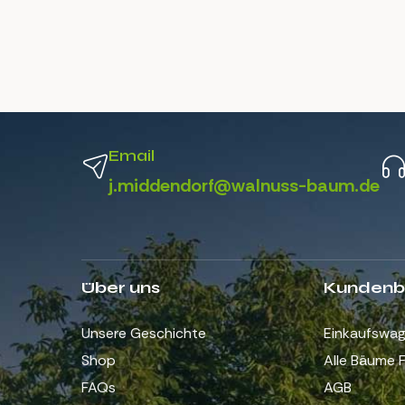
Email
j.middendorf@walnuss-baum.de
Über uns
Kundenb
Unsere Geschichte
Einkaufswa
Shop
Alle Bäume F
FAQs
AGB