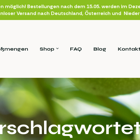
en möglich! Bestellungen nach dem 15.05. werden im Deze
nloser Versand nach Deutschland, Österreich und Niede
oßmengen
Shop
FAQ
Blog
Kontak
rschlagwortet