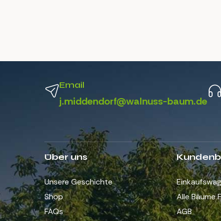
Email
j.middendorf@walnuss-baum.de
Über uns
Kundenb
Unsere Geschichte
Einkaufswa
Shop
Alle Bäume F
FAQs
AGB