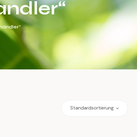
andler“
handler“