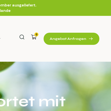
mber ausgeliefert.
rlande
0
t
Angebot Anfragen
rtet mit