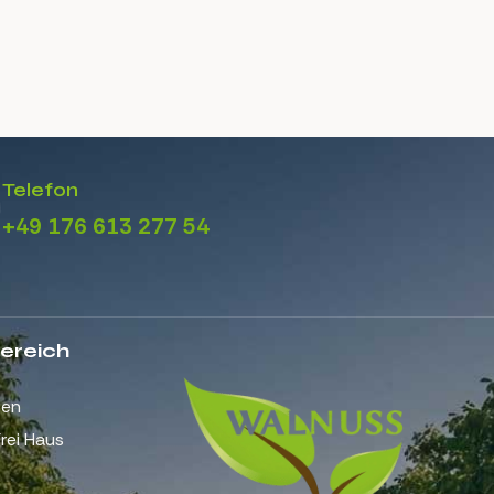
Telefon
+49 176 613 277 54
ereich
gen
rei Haus