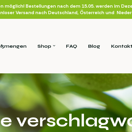
en möglich! Bestellungen nach dem 15.05. werden im Deze
nloser Versand nach Deutschland, Österreich und Niede
oßmengen
Shop
FAQ
Blog
Kontak
e verschlagwo