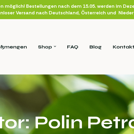
en möglich! Bestellungen nach dem 15.05. werden im Deze
nloser Versand nach Deutschland, Österreich und Niede
oßmengen
Shop
FAQ
Blog
Kontak
or: Polin Pet