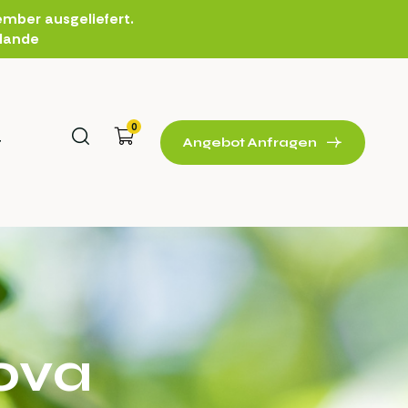
mber ausgeliefert.
rlande
0
t
Angebot Anfragen
rova