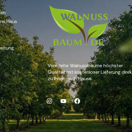
gen
rei Haus
eitung
Veredelte Walnussbäume höchster
Qualität mit kostenloser Lieferung dire
zu Ihnen nach Hause.