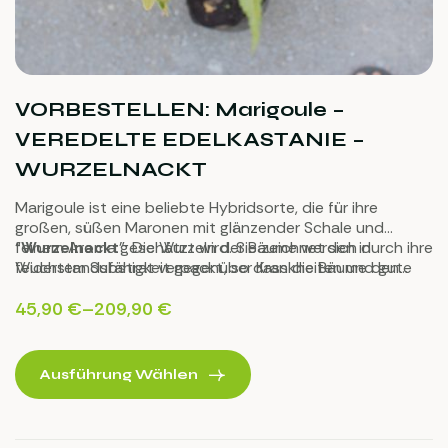
VORBESTELLEN: Marigoule –
VEREDELTE EDELKASTANIE –
WURZELNACKT
Marigoule ist eine beliebte Hybridsorte, die für ihre
großen, süßen Maronen mit glänzender Schale und
feinem Aroma geschätzt wird. Sie zeichnet sich durch ihre
“
Wurzelnackt
”: Die Wurzeln der Bäume werden in
Widerstandsfähigkeit gegenüber Krankheiten und gute
feuchtem Substrat verpackt, so dass die Bäume den
Anpassungsfähigkeit an verschiedene
Versand sehr gut überstehen.
Anbaubedingungen aus. Diese Kastanien sind ideal zum
45,90
€
–
209,90
€
Rösten und für die Verwendung in herzhaften und süßen
Rezepten.
Ausführung Wählen