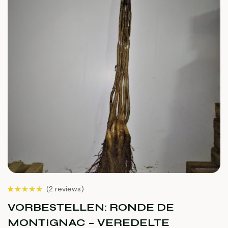
(
2 reviews
)
Bewertet mit
2
(2)
5.00
von 5,
VORBESTELLEN: RONDE DE
basierend auf
Kundenbewertu
MONTIGNAC – VEREDELTE
ngen