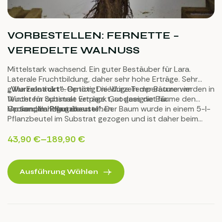
VORBESTELLEN: FERNETTE –
VEREDELTE WALNUSS
Mittelstark wachsend. Ein guter Bestäuber für Lara.
Laterale Fruchtbildung, daher sehr hohe Erträge. Sehr
gute Frosthärte. Benötigt niedrige Temperaturen im
„Wurzelnackt“
-Option: Die Wurzeln der Bäume werden in
Winter für optimale Erträge. Gut geeignet für
feuchtem Substrat verpackt, sodass die Bäume den
Heckenpflanzungen.
Versand sehr gut überstehen.
Option „
Im Pflanzbeutel
“: Der Baum wurde in einem 5-l-
Pflanzbeutel im Substrat gezogen und ist daher beim
Transport und bei der Pflanzung keinem Stress
ausgesetzt.
43,90
€
–
189,90
€
Ausführung Wählen