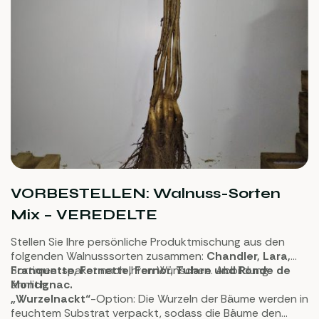
VORBESTELLEN: Walnuss-Sorten
Mix – VEREDELTE
Stellen Sie Ihre persönliche Produktmischung aus den
folgenden Walnusssorten zusammen:
Chandler, Lara,
Franquette, Fernette, Fernor
Sortimentspaket nach Ihren Wünschen. Abbildung
,
Tulare und Ronde de
Montignac.
ähnlich.
„Wurzelnackt“
-Option: Die Wurzeln der Bäume werden in
feuchtem Substrat verpackt, sodass die Bäume den