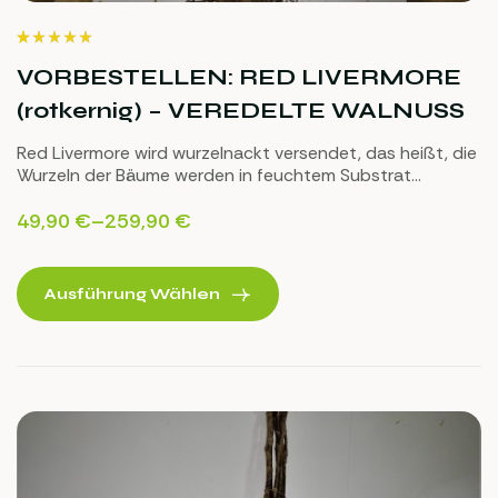
Bewertet mit
2
(2)
5.00
von 5,
VORBESTELLEN: RED LIVERMORE
basierend auf
Kundenbewertu
(rotkernig) – VEREDELTE WALNUSS
ngen
Red Livermore wird wurzelnackt versendet, das heißt, die
Wurzeln der Bäume werden in feuchtem Substrat
verpackt, damit die Bäume den Transport sehr gut
überstehen.
49,90
€
–
259,90
€
Ausführung Wählen