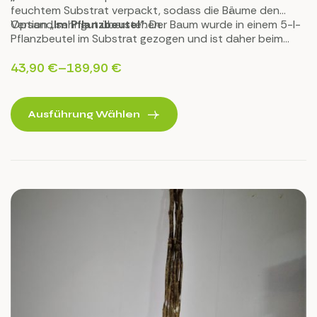
feuchtem Substrat verpackt, sodass die Bäume den
Versand sehr gut überstehen.
Option „
Im Pflanzbeutel
“: Der Baum wurde in einem 5-l-
Pflanzbeutel im Substrat gezogen und ist daher beim
Transport und bei der Pflanzung keinerlei Stress
ausgesetzt.
43,90
€
–
189,90
€
Ausführung Wählen