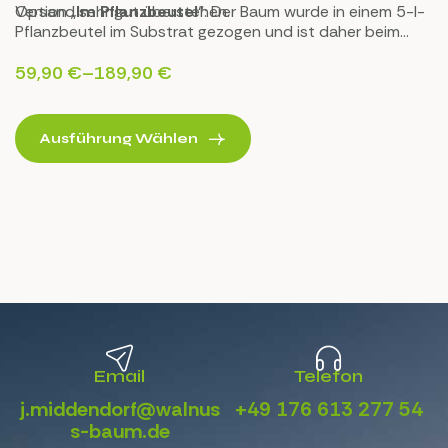
Versand sehr gut überstehen.
Option „
Im Pflanzbeutel
“: Der Baum wurde in einem 5-l-
Pflanzbeutel im Substrat gezogen und ist daher beim
Transport und bei der Pflanzung keinem Stress
ausgesetzt.
59,90
€
–
189,90
€
Ausführung Wählen
Email
Telefon
j.middendorf@walnus
+49 176 613 277 54
s-baum.de