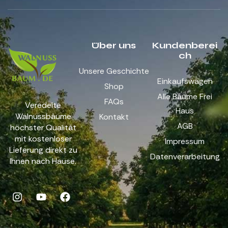
Über uns
Kundenberei
ch
Unsere Geschichte
Einkaufswagen
Shop
Alle Bäume Frei
FAQs
Veredelte
Haus
Walnussbäume
Kontakt
AGB
höchster Qualität
mit kostenloser
Impressum
Lieferung direkt zu
Datenverarbeitung
Ihnen nach Hause.