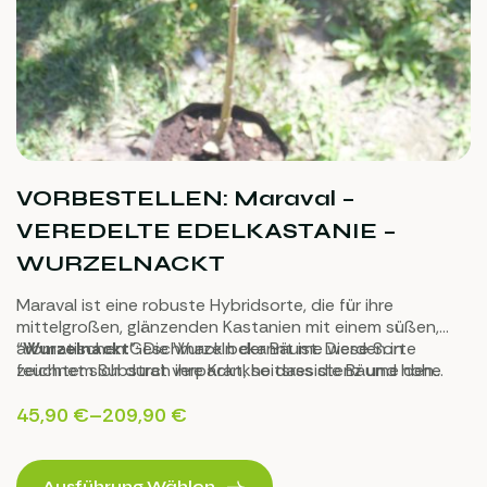
VORBESTELLEN: Maraval –
VEREDELTE EDELKASTANIE –
WURZELNACKT
Maraval ist eine robuste Hybridsorte, die für ihre
mittelgroßen, glänzenden Kastanien mit einem süßen,
aromatischen Geschmack bekannt ist. Diese Sorte
“
Wurzelnackt
”: Die Wurzeln der Bäume werden in
zeichnet sich durch ihre Krankheitsresistenz und hohe
feuchtem Substrat verpackt, so dass die Bäume den
Ertragsfähigkeit aus. Maraval-Kastanien eignen sich
Versand sehr gut überstehen.
hervorragend zum Rösten sowie für die Zubereitung
45,90
€
–
209,90
€
vielfältiger Gerichte.
Ausführung Wählen